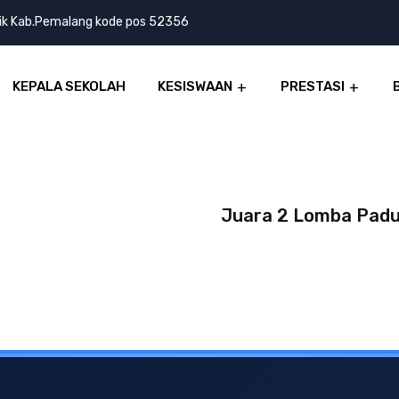
lik Kab.Pemalang kode pos 52356
KEPALA SEKOLAH
KESISWAAN
PRESTASI
Juara 2 Lomba Pad