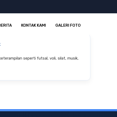
BERITA
KONTAK KAMI
GALERI FOTO
k
terampilan seperti futsal, voli, silat, musik,