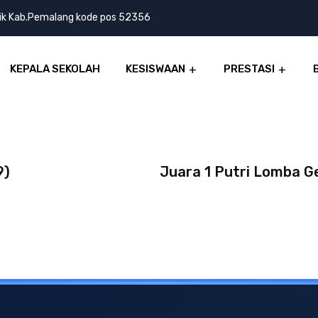
lik Kab.Pemalang kode pos 52356
KEPALA SEKOLAH
KESISWAAN
PRESTASI
9)
Juara 1 Putri Lomba G