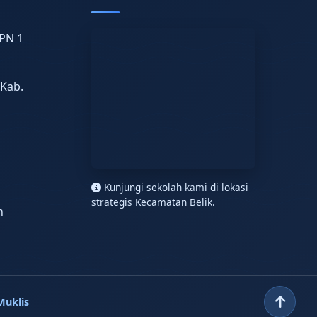
PN 1
 Kab.
n
Kunjungi sekolah kami di lokasi
strategis Kecamatan Belik.
h
Muklis