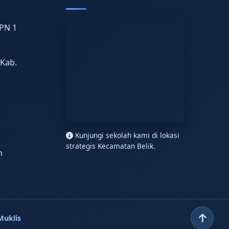
PN 1
 Kab.
n
Kunjungi sekolah kami di lokasi
strategis Kecamatan Belik.
h
Muklis