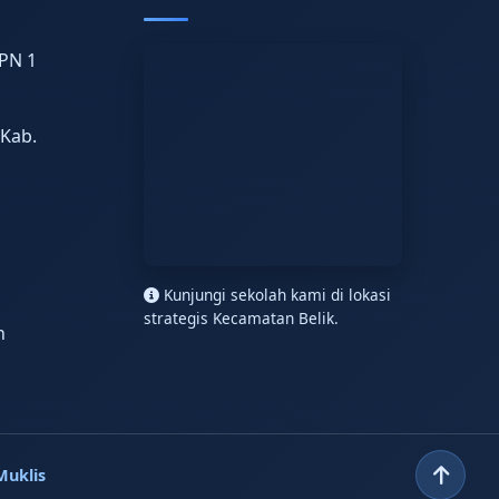
PN 1
 Kab.
n
Kunjungi sekolah kami di lokasi
strategis Kecamatan Belik.
h
Muklis