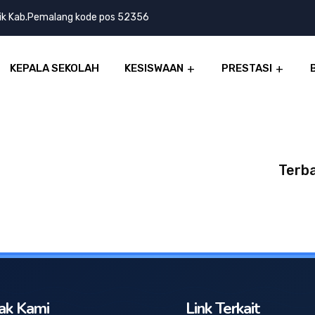
lik Kab.Pemalang kode pos 52356
KEPALA SEKOLAH
KESISWAAN
PRESTASI
Terba
ak Kami
Link Terkait