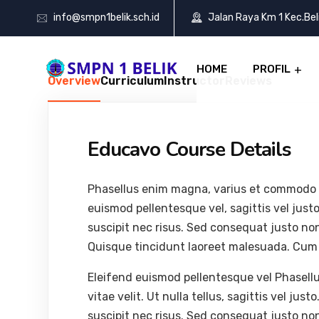
info@smpn1belik.sch.id
Jalan Raya Km 1 Kec.Be
HOME
PROFIL
Overview
Curriculum
Instructor
Reviews
Educavo Course Details
Phasellus enim magna, varius et commodo ut, 
euismod pellentesque vel, sagittis vel justo
suscipit nec risus. Sed consequat justo no
Quisque tincidunt laoreet malesuada. Cum 
Eleifend euismod pellentesque vel Phasell
vitae velit. Ut nulla tellus, sagittis vel jus
suscipit nec risus. Sed consequat justo no