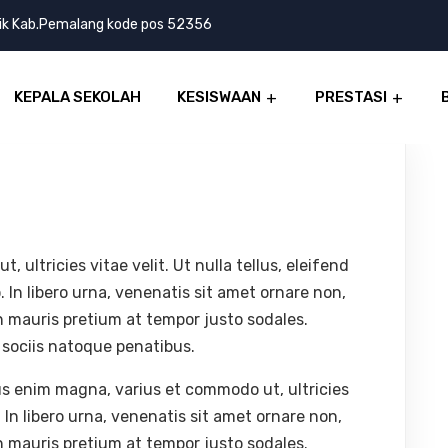
lik Kab.Pemalang kode pos 52356
KEPALA SEKOLAH
KESISWAAN
PRESTASI
ultricies vitae velit. Ut nulla tellus, eleifend
. In libero urna, venenatis sit amet ornare non,
n mauris pretium at tempor justo sodales.
sociis natoque penatibus.
us enim magna, varius et commodo ut, ultricies
to. In libero urna, venenatis sit amet ornare non,
n mauris pretium at tempor justo sodales.