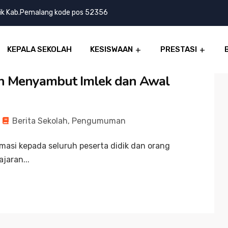
lik Kab.Pemalang kode pos 52356
KEPALA SEKOLAH
KESISWAAN
PRESTASI
 Menyambut Imlek dan Awal
Berita Sekolah
,
Pengumuman
masi kepada seluruh peserta didik dan orang
jaran...