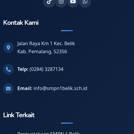
Kontak Kami
Jalan Raya Km 1 Kec. Belik
Kab. Pemalang, 52356
Telp:
(0284) 3287134
Email:
info@smpn1belik.sch.id
Link Terkait
Perpustakaan SMPN 1 Belik