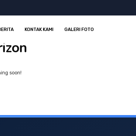
BERITA
KONTAK KAMI
GALERI FOTO
rizon
hing soon!