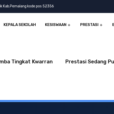
lik Kab.Pemalang kode pos 52356
KEPALA SEKOLAH
KESISWAAN
PRESTASI
omba Tingkat Kwarran
Prestasi Sedang Pu