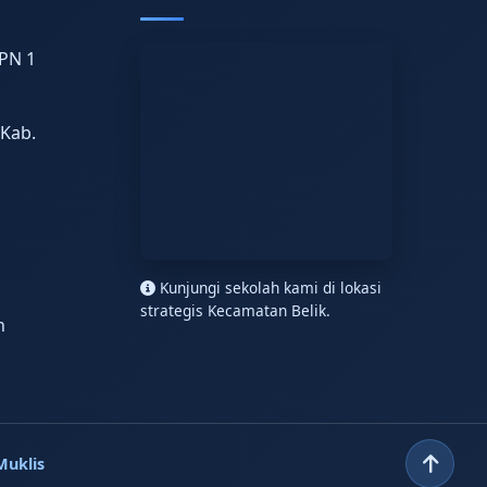
PN 1
 Kab.
n
Kunjungi sekolah kami di lokasi
strategis Kecamatan Belik.
h
Muklis