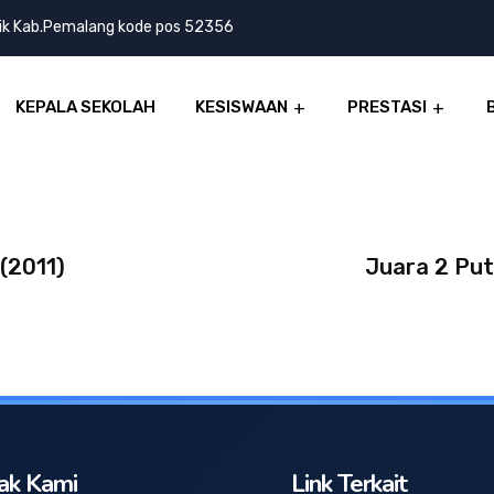
lik Kab.Pemalang kode pos 52356
KEPALA SEKOLAH
KESISWAAN
PRESTASI
(2011)
Juara 2 Put
ak Kami
Link Terkait