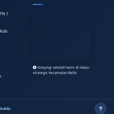
PN 1
 Kab.
n
Kunjungi sekolah kami di lokasi
strategis Kecamatan Belik.
h
Muklis