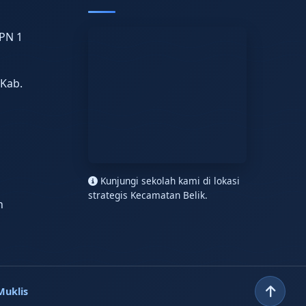
PN 1
 Kab.
n
Kunjungi sekolah kami di lokasi
strategis Kecamatan Belik.
h
Muklis