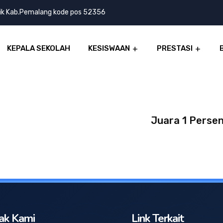
lik Kab.Pemalang kode pos 52356
KEPALA SEKOLAH
KESISWAAN
PRESTASI
Juara 1 Perse
ak Kami
Link Terkait