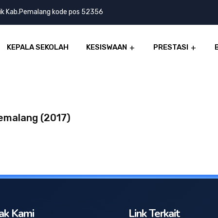
lik Kab.Pemalang kode pos 52356
KEPALA SEKOLAH
KESISWAAN
PRESTASI
emalang (2017)
ak Kami
Link Terkait