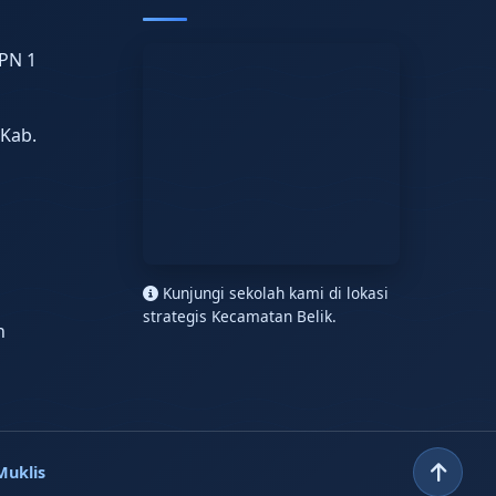
PN 1
 Kab.
n
Kunjungi sekolah kami di lokasi
strategis Kecamatan Belik.
h
Muklis