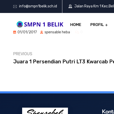
info@smpn1belik.sch.id
Jalan Raya Km 1 Kec.Be
HOME
PROFIL
01/01/2017
spensable hebat
0
PREVIOUS
Juara 1 Persendian Putri LT3 Kwarcab P
Kont