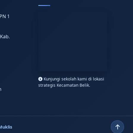
PN 1
 Kab.
n
Kunjungi sekolah kami di lokasi
strategis Kecamatan Belik.
h
Muklis