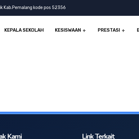
lik Kab.Pemalang kode pos 52356
KEPALA SEKOLAH
KESISWAAN
PRESTASI
ak Kami
Link Terkait