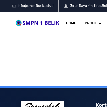
info@smpn1belik.sch.id
Jalan Raya Km 1 Kec.Be
HOME
PROFIL
Kont