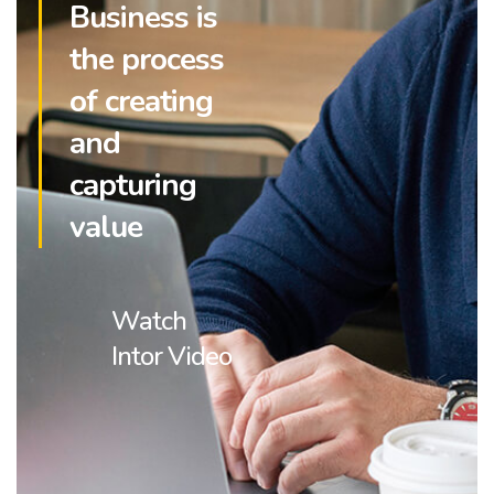
Business is
the process
of creating
and
capturing
value
Watch
Intor Video