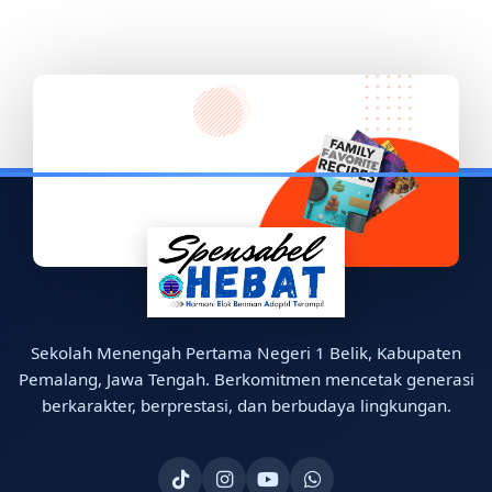
Sekolah Menengah Pertama Negeri 1 Belik, Kabupaten
Pemalang, Jawa Tengah. Berkomitmen mencetak generasi
berkarakter, berprestasi, dan berbudaya lingkungan.