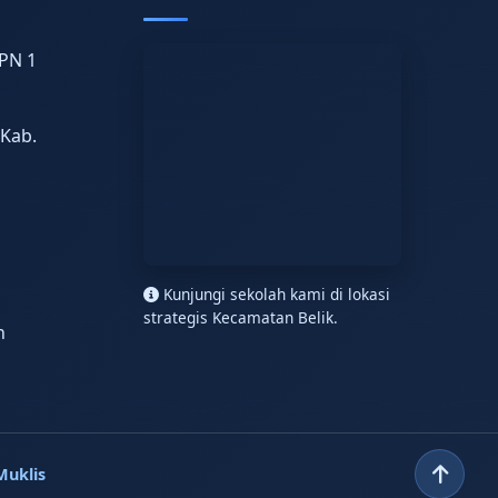
PN 1
 Kab.
n
Kunjungi sekolah kami di lokasi
strategis Kecamatan Belik.
h
Muklis