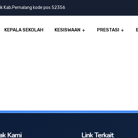
lik Kab.Pemalang kode pos 52356
KEPALA SEKOLAH
KESISWAAN
PRESTASI
ak Kami
Link Terkait