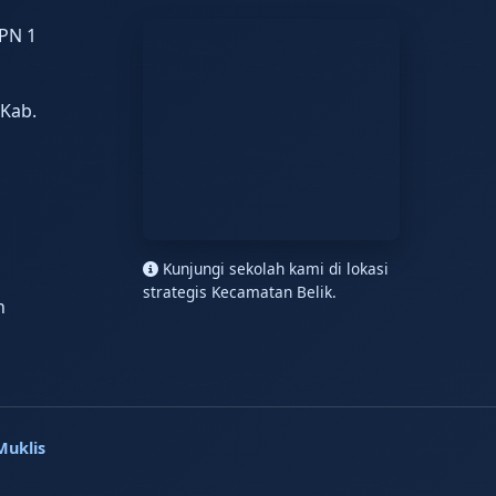
PN 1
 Kab.
n
Kunjungi sekolah kami di lokasi
strategis Kecamatan Belik.
h
Muklis