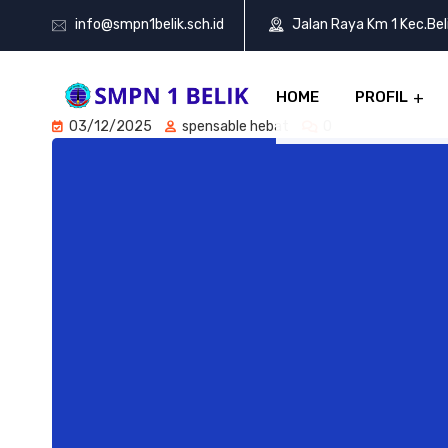
info@smpn1belik.sch.id
Jalan Raya Km 1 Kec.Be
HOME
PROFIL
03/12/2025
spensable hebat
0