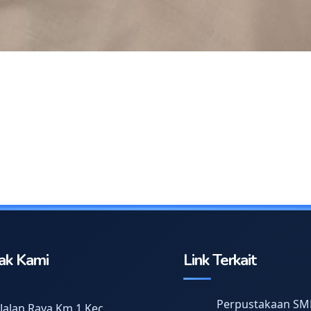
ak Kami
Link Terkait
Perpustakaan SM
Jalan Raya Km 1 Kec.