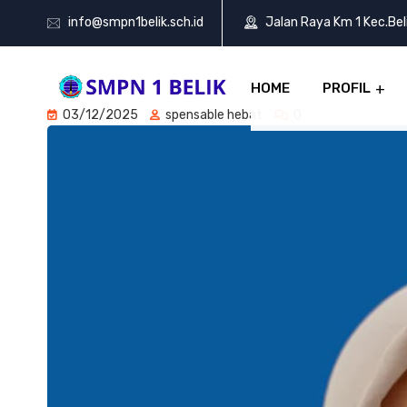
info@smpn1belik.sch.id
Jalan Raya Km 1 Kec.Be
HOME
PROFIL
03/12/2025
spensable hebat
0